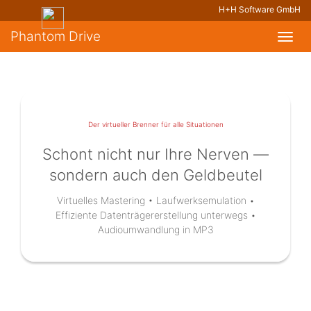
H+H Software GmbH
Phantom Drive
Toggl
navig
Der virtueller Brenner für alle Situationen
Schont nicht nur Ihre Nerven —
sondern auch den Geldbeutel
Virtuelles Mastering • Laufwerksemulation •
Effiziente Datenträgererstellung unterwegs •
Audioumwandlung in MP3