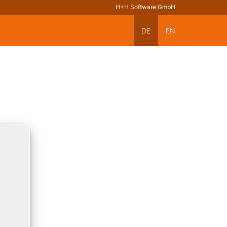
H+H Software GmbH
DE
EN