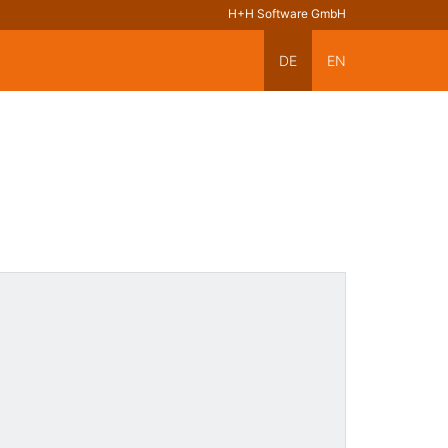
H+H Software GmbH
DE
EN