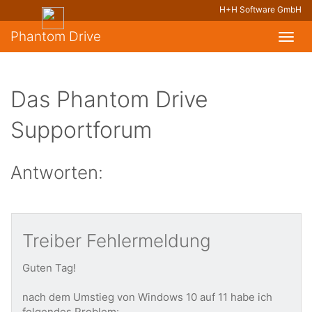
H+H Software GmbH
Phantom Drive
Toggl
navig
Das Phantom Drive
Supportforum
Antworten:
Treiber Fehlermeldung
Guten Tag!
nach dem Umstieg von Windows 10 auf 11 habe ich
folgendes Problem: