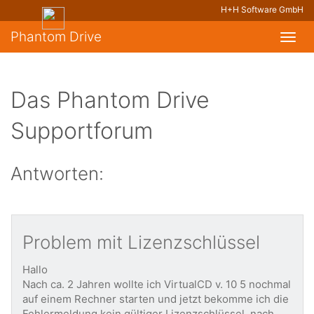
H+H Software GmbH
Phantom Drive
Toggl
navig
Das Phantom Drive
Supportforum
Antworten:
Problem mit Lizenzschlüssel
Hallo
Nach ca. 2 Jahren wollte ich VirtualCD v. 10 5 nochmal
auf einem Rechner starten und jetzt bekomme ich die
Fehlermeldung kein gültiger Lizenzschlüssel, nach