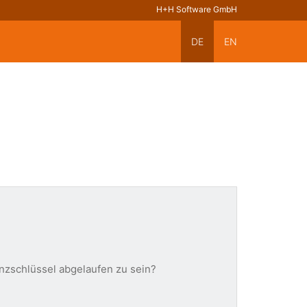
H+H Software GmbH
DE
EN
enzschlüssel abgelaufen zu sein?