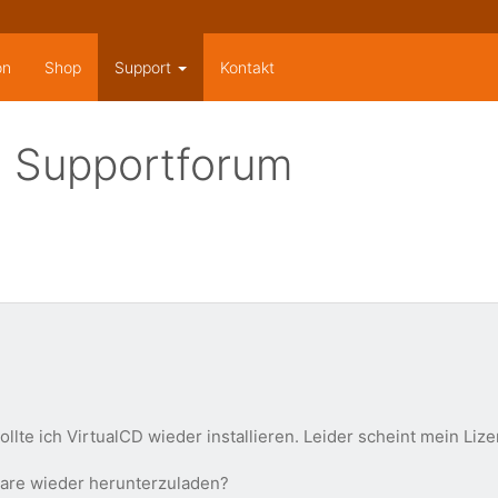
on
Shop
Support
Kontakt
 Supportforum
llte ich VirtualCD wieder installieren. Leider scheint mein Liz
tware wieder herunterzuladen?