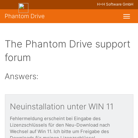
H+H Software GmbH
Phantom Drive
Toggl
navig
The Phantom Drive support
forum
Answers:
Neuinstallation unter WIN 11
Fehlermeldung erscheint bei Eingabe des
Lizenzschlüssels für den Neu-Download nach
Wechsel auf Win 11. Ich bitte um Freigabe des
Downloads für meinen Lizenzschlüssel.